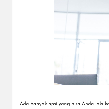
cepat,
lebih
mudah,
dan
lebih
aman.
Ada banyak opsi yang bisa Anda laku