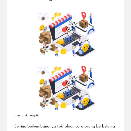
Posted
dapat
by
menerima
berbagai
metode
pembayaran
dan
mengirim
dana
ke
berbagai
tujuan
dengan
lebih
cepat,
lebih
mudah,
dan
lebih
aman.
(Ilustrasi: Freepik)
Seiring berkembangnya teknologi, cara orang berbelanja