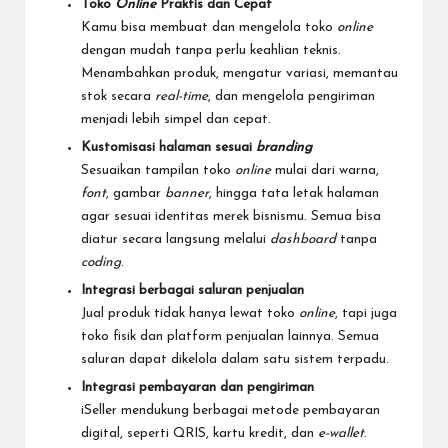
Toko
Online
Praktis dan Cepat
Kamu bisa membuat dan mengelola toko
online
dengan mudah tanpa perlu keahlian teknis.
Menambahkan produk, mengatur variasi, memantau
stok secara
real-time
, dan mengelola pengiriman
menjadi lebih simpel dan cepat.
Kustomisasi halaman sesuai
branding
Sesuaikan tampilan toko
online
mulai dari warna,
font
, gambar
banner
, hingga tata letak halaman
agar sesuai identitas merek bisnismu. Semua bisa
diatur secara langsung melalui
dashboard
tanpa
coding
.
Integrasi berbagai saluran penjualan
Jual produk tidak hanya lewat toko
online
, tapi juga
toko fisik dan
platform penjualan
lainnya. Semua
saluran dapat dikelola dalam satu sistem terpadu.
Integrasi
pembayaran
dan pengiriman
iSeller mendukung berbagai
metode pembayaran
digital, seperti QRIS, kartu kredit, dan
e-wallet
.