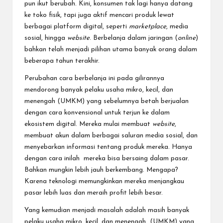
pun ikut berubah. Kini, konsumen tak lagi hanya datang
ke toko fisik, tapi juga aktif mencari produk lewat
berbagai platform digital, seperti
marketplace
, media
sosial, hingga
website
. Berbelanja dalam jaringan (
online
)
bahkan telah menjadi pilihan utama banyak orang dalam
beberapa tahun terakhir.
Perubahan cara berbelanja ini pada gilirannya
mendorong banyak pelaku usaha mikro, kecil, dan
menengah (UMKM) yang sebelumnya betah
berjualan
dengan cara konvensional untuk terjun ke dalam
ekosistem digital. Mereka mulai membuat
website
,
membuat akun dalam berbagai saluran media sosial, dan
menyebarkan informasi tentang
produk
mereka. Hanya
dengan cara inilah mereka bisa bersaing dalam
pasar
.
Bahkan mungkin lebih jauh berkembang. Mengapa?
Karena teknologi memungkinkan mereka menjangkau
pasar lebih luas dan meraih
profit
lebih besar.
Yang kemudian menjadi masalah adalah masih banyak
pelaku usaha mikro, kecil, dan menengah (UMKM) yang