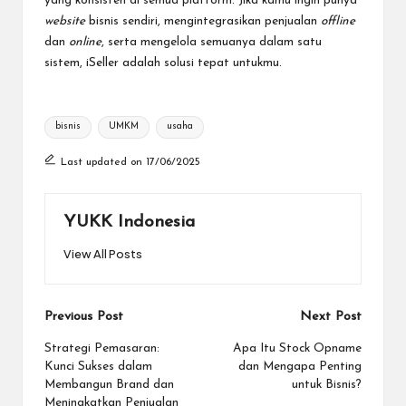
yang konsisten di semua platform. Jika kamu ingin punya
website
bisnis sendiri, mengintegrasikan penjualan
offline
dan
online
, serta mengelola semuanya dalam satu
sistem, iSeller adalah solusi tepat untukmu.
Tags:
bisnis
UMKM
usaha
Last updated on 17/06/2025
YUKK Indonesia
View All Posts
Post
Previous Post
Next Post
navigation
Strategi Pemasaran:
Apa Itu Stock Opname
Kunci Sukses dalam
dan Mengapa Penting
Membangun Brand dan
untuk Bisnis?
Meningkatkan Penjualan