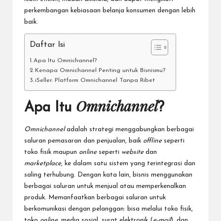
perkembangan kebiasaan belanja konsumen dengan lebih
baik.
Daftar Isi
Apa Itu Omnichannel?
Kenapa Omnichannel Penting untuk Bisnismu?
iSeller: Platform Omnichannel Tanpa Ribet
Omnichannel
Apa Itu
?
Omnichannel
adalah strategi menggabungkan berbagai
saluran pemasaran dan penjualan, baik
offline
seperti
toko fisik maupun
online
seperti
website
dan
marketplace
, ke dalam satu sistem yang terintegrasi dan
saling terhubung. Dengan kata lain, bisnis menggunakan
berbagai saluran untuk menjual atau memperkenalkan
produk. Memanfaatkan berbagai saluran untuk
berkomunikasi dengan pelanggan: bisa melalui toko fisik,
toko
online
, media sosial, surat elektronik (
e-mail
), dan