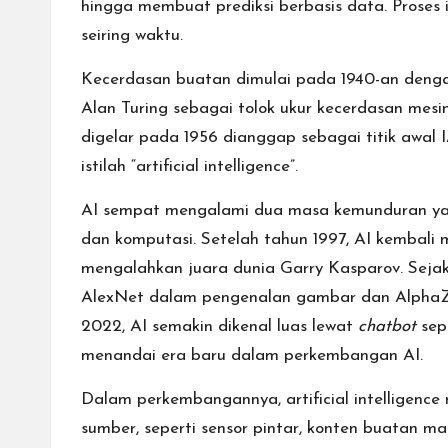
hingga membuat prediksi berbasis data. Proses
seiring waktu.
Kecerdasan buatan dimulai pada 1940-an dengan
Alan Turing sebagai tolok ukur kecerdasan mesi
digelar pada 1956 dianggap sebagai titik awal 
istilah “artificial intelligence”.
AI sempat mengalami dua masa kemunduran yang
dan komputasi. Setelah tahun 1997, AI kembali
mengalahkan juara dunia Garry Kasparov. Seja
AlexNet dalam pengenalan gambar dan AlphaZer
2022, AI semakin dikenal luas lewat
chatbot
sep
menandai era baru dalam perkembangan AI.
Dalam perkembangannya, artificial intelligenc
sumber, seperti sensor pintar, konten buatan man