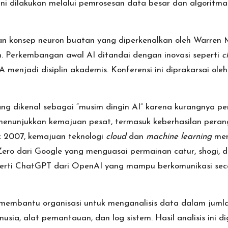
 ini dilakukan melalui pemrosesan data besar dan algori
 konsep neuron buatan yang diperkenalkan oleh Warren McC
n. Perkembangan awal AI ditandai dengan inovasi seperti
c
IA menjadi disiplin akademis. Konferensi ini diprakarsai 
 dikenal sebagai “musim dingin AI” karena kurangnya p
 menunjukkan kemajuan pesat, termasuk keberhasilan peran
k 2007, kemajuan teknologi
cloud
dan
machine learning
men
o dari Google yang menguasai permainan catur, shogi, da
erti ChatGPT dari OpenAI yang mampu berkomunikasi seca
e membantu organisasi untuk menganalisis data dalam juml
usia, alat pemantauan, dan log sistem. Hasil analisis ini d