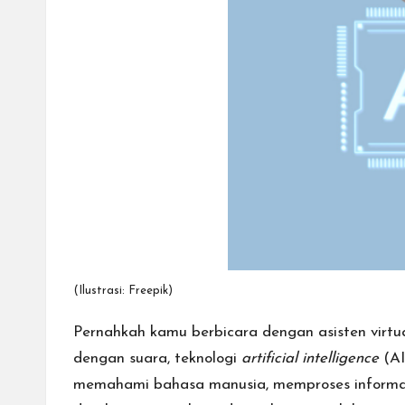
cepat,
lebih
mudah,
dan
lebih
aman.
(Ilustrasi: Freepik)
Pernahkah kamu berbicara dengan asisten virtu
dengan suara, teknologi
artificial intelligence
(AI
memahami bahasa manusia, memproses informa