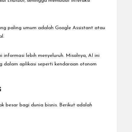
lui
chatbot
, sehingga membuat interaksi
yang paling umum adalah Google Assistant atau
l.
nformasi lebih menyeluruh. Misalnya, AI ini
ing dalam aplikasi seperti kendaraan otonom
s
k besar bagi dunia bisnis. Berikut adalah