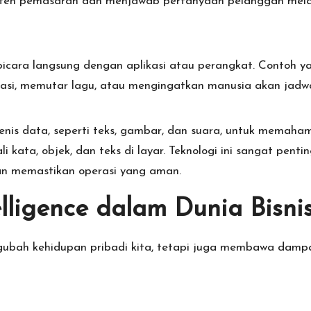
ten pemasaran dan menjawab pertanyaan pelanggan mela
rbicara langsung dengan aplikasi atau perangkat. Contoh 
asi, memutar lagu, atau mengingatkan manusia akan jadwa
s data, seperti teks, gambar, dan suara, untuk memahami i
kata, objek, dan teks di layar. Teknologi ini sangat pent
n memastikan operasi yang aman.
elligence dalam Dunia Bisni
engubah kehidupan pribadi kita, tetapi juga membawa dampa