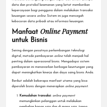
data dan protokol keamanan yang ketat memberikan
kepercayaan bagi pengguna dalam melakukan transaksi
keuangan secara
online.
Sistem ini juga mencegah
kebocoran data pribadi atau informasi keuangan.
Online Payment
Manfaat
untuk Bisnis
Seiring dengan pesatnya perkembangan teknologi
digital, metode pembayaran
online
telah menjadi hal
penting dalam operasional bisnis. Mengadopsi sistem
pembayaran ini menawarkan berbagai keuntungan yang
dapat meningkatkan kinerja dan daya saing bisnis Anda.
Berikut adalah beberapa manfaat utama yang bisa
diperoleh bisnis dengan menerapkan
online payment
:
Kemudahan transaksi
:
online payment
memungkinkan pelanggan untuk melakukan
pembelian kapan saja dan di mana saja, tanpa