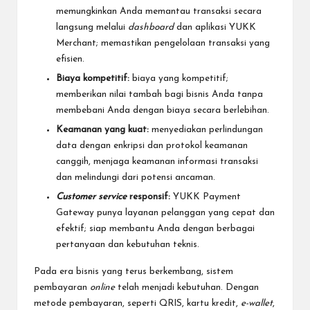
memungkinkan Anda memantau transaksi secara
langsung melalui
dashboard
dan aplikasi YUKK
Merchant; memastikan pengelolaan transaksi yang
efisien.
Biaya kompetitif:
biaya yang kompetitif;
memberikan nilai tambah bagi bisnis Anda tanpa
membebani Anda dengan biaya secara berlebihan.
Keamanan yang kuat:
menyediakan perlindungan
data dengan enkripsi dan protokol keamanan
canggih, menjaga keamanan informasi transaksi
dan melindungi dari potensi ancaman.
Customer service
responsif:
YUKK Payment
Gateway punya layanan pelanggan yang cepat dan
efektif; siap membantu Anda dengan berbagai
pertanyaan dan kebutuhan teknis.
Pada era bisnis yang terus berkembang, sistem
pembayaran
online
telah menjadi kebutuhan. Dengan
metode pembayaran, seperti QRIS, kartu kredit,
e-wallet
,