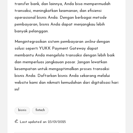
transfer bank, dan lainnya, Anda bisa mempermudah
transaksi, meningkatkan keamanan, dan efisiensi
operasional bisnis Anda. Dengan berbagai metode
pembayaran, bisnis Anda dapat menjangkau lebih
banyak pelanggan.
Mengintegrasikan sistem pembayaran
online
dengan
solusi seperti YUKK Payment Gateway dapat
membantu Anda mengelola transaksi dengan lebih baik
dan memperluas jangkauan pasar. Jangan lewatkan
kesempatan untuk mengoptimalkan proses transaksi
bisnis Anda. Daftarkan bisnis Anda sekarang melalui
website
kami dan nikmati kemudahan dari digitalisasi hari
ini!
Tags:
bisnis
fintech
Last updated on 23/01/2025