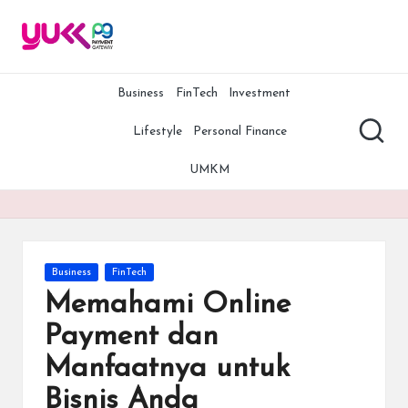
Y
YUKK
Skip
Payment
to
U
Gateway
content
adalah
Business
FinTech
Investment
K
salah
K
satu
Lifestyle
Personal Finance
payment
P
gateway
UMKM
terbaik,
G
termurah,
A
dan
teraman
rt
di
Posted
Business
FinTech
Indonesia.
ic
in
Memahami Online
Bersama
le
YUKK
Payment dan
Payment
s
Manfaatnya untuk
Gateway,
bisnis
Bisnis Anda
Anda