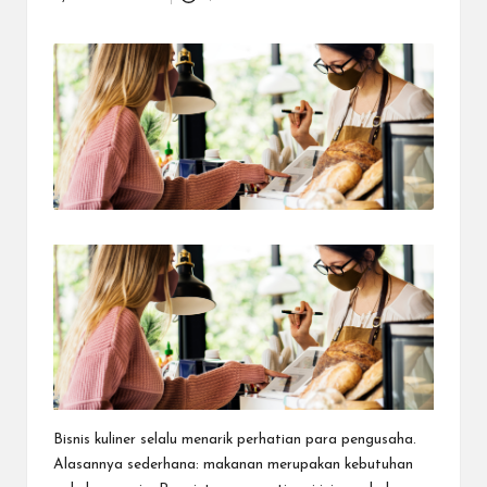
Posted
dapat
by
menerima
berbagai
metode
pembayaran
dan
mengirim
dana
ke
berbagai
tujuan
dengan
lebih
cepat,
lebih
mudah,
dan
lebih
aman.
Bisnis kuliner selalu menarik perhatian para pengusaha.
Alasannya sederhana: makanan merupakan kebutuhan