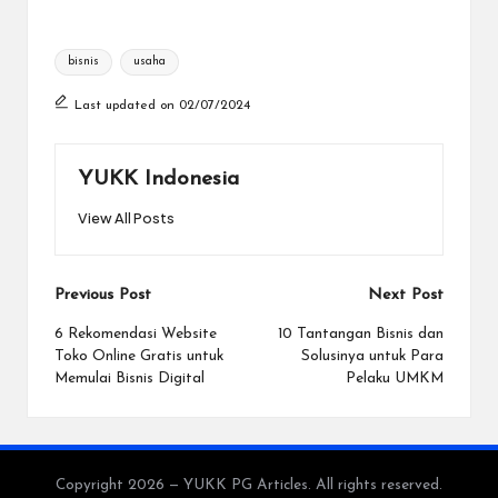
Tags:
bisnis
usaha
Last updated on 02/07/2024
YUKK Indonesia
View All Posts
Post
Previous Post
Next Post
navigation
6 Rekomendasi Website
10 Tantangan Bisnis dan
Toko Online Gratis untuk
Solusinya untuk Para
Memulai Bisnis Digital
Pelaku UMKM
Copyright 2026 — YUKK PG Articles. All rights reserved.