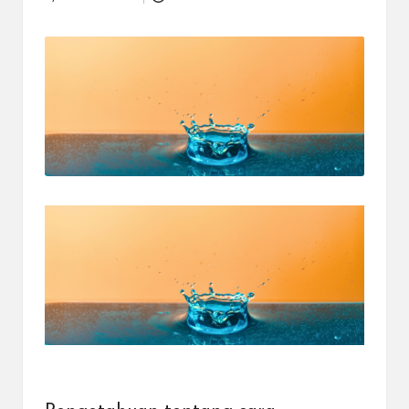
Posted
dapat
by
menerima
berbagai
metode
pembayaran
dan
mengirim
dana
ke
berbagai
tujuan
dengan
lebih
cepat,
lebih
mudah,
dan
lebih
aman.