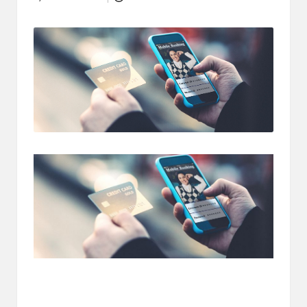
Posted
dapat
by
menerima
berbagai
metode
pembayaran
dan
mengirim
dana
ke
berbagai
tujuan
dengan
lebih
cepat,
lebih
mudah,
dan
lebih
aman.