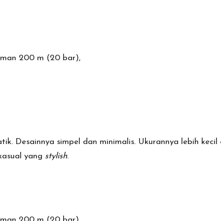
aman 200 m (20 bar),
tik. Desainnya simpel dan minimalis. Ukurannya lebih kec
 kasual yang
stylish
.
aman 200 m (20 bar),