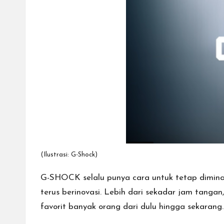
cepat,
lebih
mudah,
dan
lebih
aman.
(Ilustrasi:
G-Shock
)
G-SHOCK selalu punya cara untuk tetap dimina
terus berinovasi. Lebih dari sekadar jam tanga
favorit banyak orang dari dulu hingga sekarang.