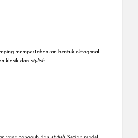
 ramping mempertahankan bentuk oktagonal
an klasik dan
stylish
.
gan yang tangguh dan
stylish
. Setiap model