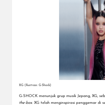
XG (Ilustrasi:
G-Shock
)
G-SHOCK
menunjuk grup musik Jepang, XG, se
the-box
. XG telah menginspirasi penggemar di s