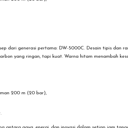
onsep dari generasi pertama: DW-5000C. Desain tipis dan
t karbon yang ringan, tapi kuat. Warna hitam menambah kes
aman 200 m (20 bar),
.
a antara gaya, energi, dan inovasi dalam setiap jam tan