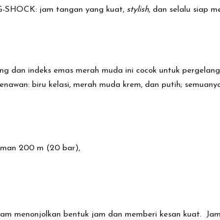
fi G-SHOCK: jam tangan yang kuat,
stylish
, dan selalu siap 
g dan indeks emas merah muda ini cocok untuk pergelangan k
menawan: biru kelasi, merah muda krem, dan putih; semua
aman 200 m (20 bar),
tam menonjolkan bentuk jam dan memberi kesan kuat. Jam