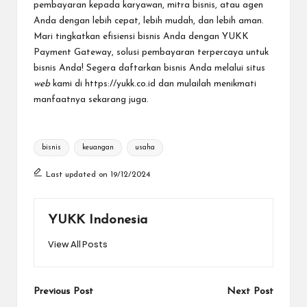
pembayaran kepada karyawan, mitra bisnis, atau agen
Anda dengan lebih cepat, lebih mudah, dan lebih aman.
Mari tingkatkan efisiensi bisnis Anda dengan YUKK
Payment Gateway, solusi pembayaran terpercaya untuk
bisnis Anda! Segera daftarkan bisnis Anda melalui situs
web
kami di
https://yukk.co.id
dan mulailah menikmati
manfaatnya sekarang juga.
Tags:
bisnis
keuangan
usaha
Last updated on 19/12/2024
YUKK Indonesia
View All Posts
Post
Previous Post
Next Post