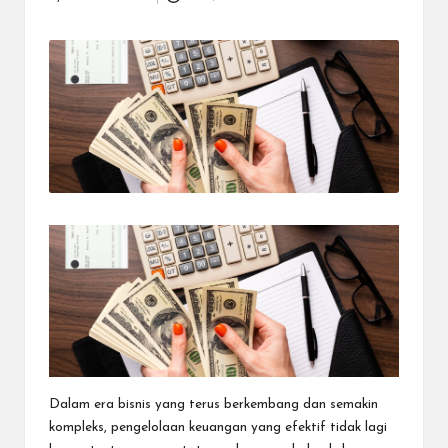
Posted
dapat
by
menerima
berbagai
metode
pembayaran
dan
mengirim
dana
ke
berbagai
tujuan
dengan
lebih
cepat,
lebih
mudah,
dan
lebih
aman.
Dalam era bisnis yang terus berkembang dan semakin
kompleks, pengelolaan keuangan yang efektif tidak lagi