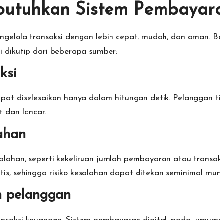
utuhkan Sistem Pembayara
gelola transaksi dengan lebih cepat, mudah, dan aman. Be
 dikutip dari beberapa sumber:
ksi
apat diselesaikan hanya dalam hitungan detik. Pelanggan t
 dan lancar.
ahan
alahan, seperti kekeliruan jumlah pembayaran atau transa
tis, sehingga risiko kesalahan dapat ditekan seminimal mun
n pelanggan
nsaksi keuangan. Sistem pembayaran digital, pada umumn