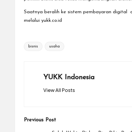
Saatnya beralih ke sistem pembayaran digital
melalui
yukk.co.id
bisnis
usaha
Tags:
YUKK Indonesia
View All Posts
Post
Previous Post