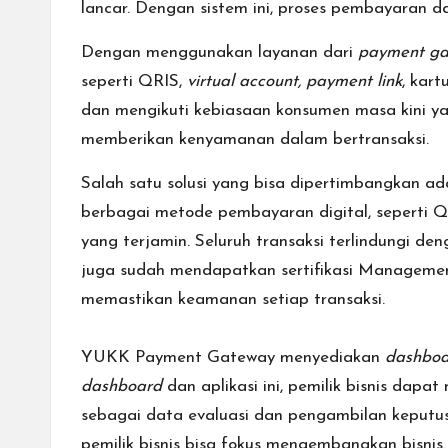
lancar. Dengan sistem ini, proses pembayaran 
Dengan menggunakan layanan dari
payment ga
seperti QRIS,
virtual account, payment link
, kart
dan mengikuti kebiasaan konsumen masa kini y
memberikan kenyamanan dalam bertransaksi.
Salah satu solusi yang bisa dipertimbangka
berbagai metode pembayaran digital, seperti Q
yang terjamin. Seluruh transaksi terlindungi 
juga sudah mendapatkan sertifikasi
Managemen
memastikan keamanan setiap transaksi.
YUKK Payment Gateway menyediakan
dashboa
dashboard
dan aplikasi ini, pemilik bisnis dap
sebagai data evaluasi dan pengambilan keputusa
pemilik bisnis bisa fokus mengembangkan bisnis.