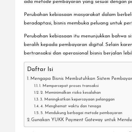
cepat,
ada metode pembayaran yang sesuai dengan pref
lebih
Perubahan kebiasaan masyarakat dalam berbela
mudah,
beradaptasi, bisnis membuka peluang untuk per
dan
lebih
Perubahan kebiasaan itu menunjukkan bahwa si
aman.
beralih kepada pembayaran digital. Selain kar
bertransaksi dan operasional bisnis berjalan leb
Daftar Isi
Mengapa Bisnis Membutuhkan Sistem Pembayara
1. Mempercepat proses transaksi
2. Meminimalkan risiko kesalahan
3. Meningkatkan kepercayaan pelanggan
4. Menghemat waktu dan tenaga
5. Mendukung berbagai metode pembayaran
Gunakan YUKK Payment Gateway untuk Menduku