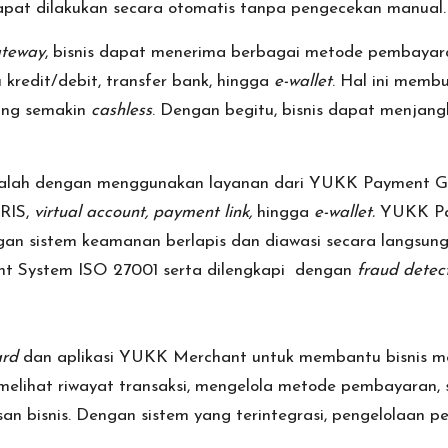
dapat dilakukan secara otomatis tanpa pengecekan manual.
teway
, bisnis dapat menerima berbagai metode pembayaran
u kredit/debit, transfer bank, hingga
e-wallet
. Hal ini memb
ang semakin
cashless
. Dengan begitu, bisnis dapat menjang
n adalah dengan menggunakan layanan dari YUKK Paymen
RIS,
virtual account, payment link,
hingga
e-wallet.
YUKK Pa
dengan sistem keamanan berlapis dan diawasi secara langs
t System ISO 27001
serta dilengkapi dengan
fraud detec
rd
dan aplikasi YUKK Merchant untuk membantu bisnis m
at melihat riwayat transaksi, mengelola metode pembayaran,
n bisnis. Dengan sistem yang terintegrasi, pengelolaan p