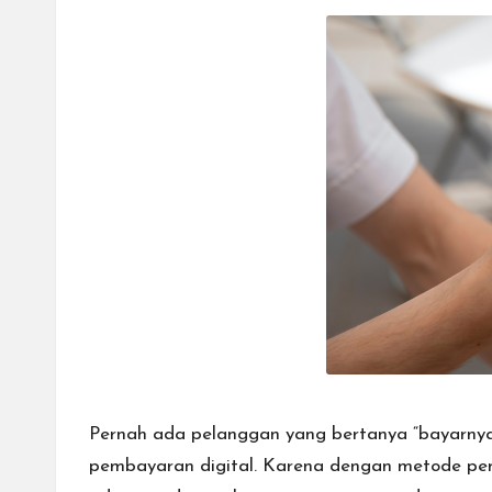
Payment
e
Gateway,
bisnis
s
Anda
dapat
menerima
berbagai
metode
pembayaran
dan
mengirim
dana
ke
berbagai
tujuan
Pernah ada pelanggan yang bertanya “bayarnya 
dengan
pembayaran digital. Karena dengan metode pemb
lebih