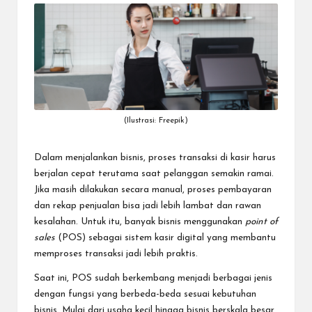
dapat
menerima
berbagai
metode
pembayaran
dan
mengirim
dana
(Ilustrasi: Freepik)
ke
berbagai
tujuan
Dalam menjalankan bisnis, proses transaksi di kasir harus
dengan
berjalan cepat terutama saat pelanggan semakin ramai.
lebih
Jika masih dilakukan secara manual, proses pembayaran
cepat,
dan rekap penjualan bisa jadi lebih lambat dan rawan
lebih
kesalahan. Untuk itu, banyak bisnis menggunakan
point of
mudah,
sales
(POS) sebagai sistem kasir digital yang membantu
dan
memproses transaksi jadi lebih praktis.
lebih
aman.
Saat ini, POS sudah berkembang menjadi berbagai jenis
dengan fungsi yang berbeda-beda sesuai kebutuhan
bisnis. Mulai dari usaha kecil hingga bisnis berskala besar,