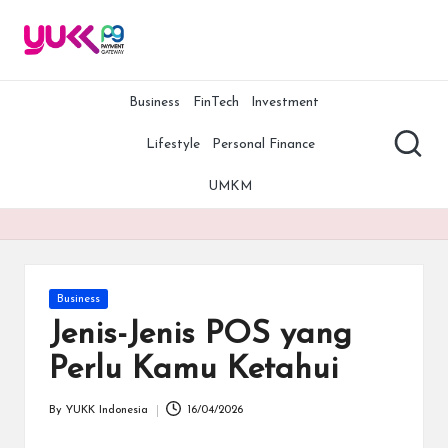
Y
YUKK
Skip
Payment
to
U
Gateway
content
adalah
Business
FinTech
Investment
K
salah
K
satu
Lifestyle
Personal Finance
payment
P
gateway
UMKM
terbaik,
G
termurah,
A
dan
teraman
rt
di
Posted
Business
Indonesia.
ic
in
Jenis-Jenis POS yang
Bersama
le
YUKK
Perlu Kamu Ketahui
Payment
s
Gateway,
By
YUKK Indonesia
16/04/2026
bisnis
Posted
Anda
by