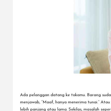
Payment
e
Gateway,
bisnis
s
Anda
dapat
menerima
berbagai
metode
pembayaran
dan
mengirim
dana
ke
berbagai
tujuan
Ada pelanggan datang ke tokomu. Barang sudah d
dengan
menjawab, “Maaf, hanya menerima tunai.” Ata
lebih
lebih panjang atau lama. Sekilas, masalah seper