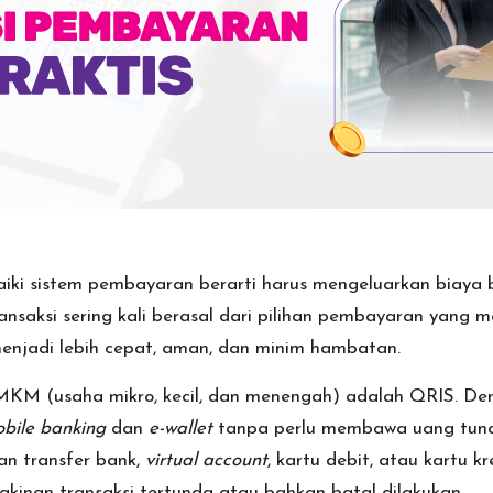
iki sistem pembayaran berarti harus mengeluarkan biaya
nsaksi sering kali berasal dari pilihan pembayaran yang m
enjadi lebih cepat, aman, dan minim hambatan.
 UMKM (usaha mikro, kecil, dan menengah) adalah QRIS. D
bile banking
dan
e-wallet
tanpa perlu membawa uang tuna
n transfer bank,
virtual account
, kartu debit, atau kartu k
kinan transaksi tertunda atau bahkan batal dilakukan.