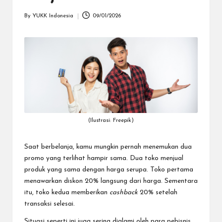
dapat
menerima
By
YUKK Indonesia
09/01/2026
Posted
berbagai
by
metode
pembayaran
dan
mengirim
dana
ke
berbagai
tujuan
dengan
(Ilustrasi: Freepik)
lebih
cepat,
Saat berbelanja, kamu mungkin pernah menemukan dua
lebih
promo yang terlihat hampir sama. Dua toko menjual
mudah,
produk yang sama dengan harga serupa. Toko pertama
dan
menawarkan diskon 20% langsung dari harga. Sementara
lebih
itu, toko kedua memberikan
cashback
20% setelah
aman.
transaksi selesai.
Situasi seperti ini juga sering dialami oleh para pebisnis.