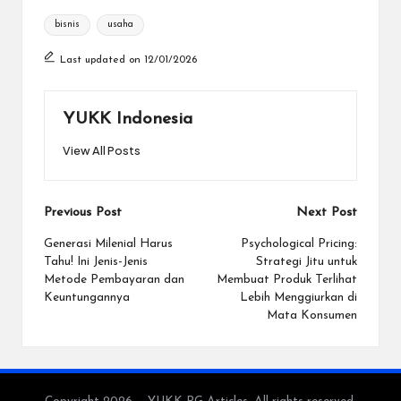
Tags:
bisnis
usaha
Last updated on 12/01/2026
YUKK Indonesia
View All Posts
Post
Previous Post
Next Post
navigation
Generasi Milenial Harus
Psychological Pricing:
Tahu! Ini Jenis-Jenis
Strategi Jitu untuk
Metode Pembayaran dan
Membuat Produk Terlihat
Keuntungannya
Lebih Menggiurkan di
Mata Konsumen