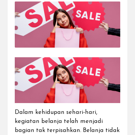
dapat
menerima
berbagai
metode
pembayaran
dan
mengirim
dana
ke
berbagai
tujuan
dengan
lebih
cepat,
lebih
mudah,
dan
lebih
Dalam kehidupan sehari-hari,
aman.
kegiatan belanja telah menjadi
bagian tak terpisahkan. Belanja tidak