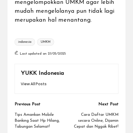
mengelompokkan UMKM agar lebih
mudah mengelolanya pun tidak lagi
merupakan hal menantang.
Tags:
indonesia
UMKM
Last updated on 21/05/2025
YUKK Indonesia
View All Posts
Post
Previous Post
Next Post
navigation
Tips Amankan Mobile
Cara Daftar UMKM
Banking Saat Hp Hilang,
secara Online, Dijamin
Tabungan Selamat!
Cepat dan Nggak Ribet!