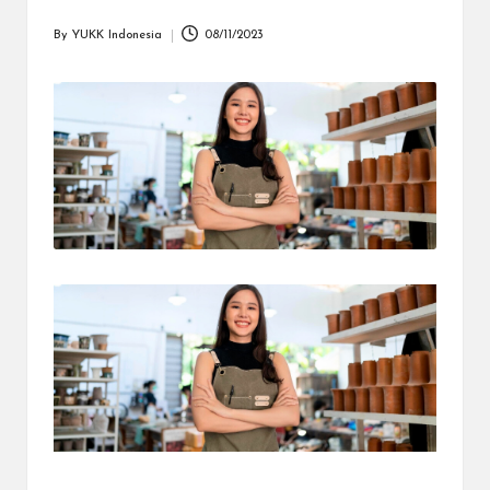
dapat
menerima
By
YUKK Indonesia
08/11/2023
Posted
berbagai
by
metode
pembayaran
dan
mengirim
dana
ke
berbagai
tujuan
dengan
lebih
cepat,
lebih
mudah,
dan
lebih
aman.