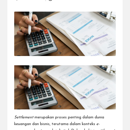
Posted
dapat
by
menerima
berbagai
metode
pembayaran
dan
mengirim
dana
ke
berbagai
tujuan
dengan
lebih
cepat,
lebih
mudah,
dan
lebih
aman.
Settlement
merupakan proses penting dalam dunia
keuangan dan bisnis, terutama dalam konteks
e-