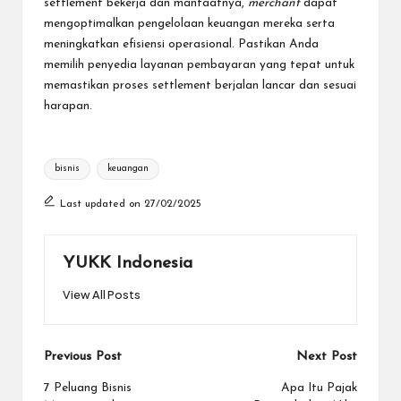
settlement bekerja dan manfaatnya,
merchant
dapat
mengoptimalkan pengelolaan keuangan mereka serta
meningkatkan efisiensi operasional. Pastikan Anda
memilih penyedia layanan pembayaran yang tepat untuk
memastikan proses settlement berjalan lancar dan sesuai
harapan.
Tags:
bisnis
keuangan
Last updated on 27/02/2025
YUKK Indonesia
View All Posts
Post
Previous Post
Next Post
navigation
7 Peluang Bisnis
Apa Itu Pajak