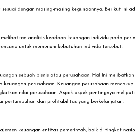
 sesuai dengan masing-masing kegunaannya. Berikut ini adala
 melibatkan analisis keadaan keuangan individu pada peri
encana untuk memenuhi kebutuhan individu tersebut.
uangan sebuah bisnis atau perusahaan. Hal Ini melibatk
erja keuangan perusahaan. Keuangan perusahaan mencakup 
katkan nilai perusahaan. Aspek-aspek pentingnya meliput
i pertumbuhan dan profitabilitas yang berkelanjutan.
men keuangan entitas pemerintah, baik di tingkat nasiona