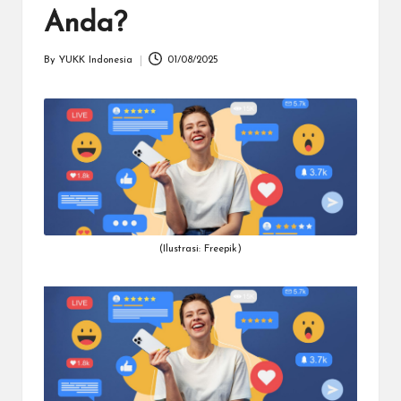
dapat
Anda?
menerima
berbagai
By
YUKK Indonesia
01/08/2025
metode
Posted
pembayaran
by
dan
mengirim
dana
ke
berbagai
tujuan
dengan
lebih
(Ilustrasi: Freepik)
cepat,
lebih
mudah,
dan
lebih
aman.