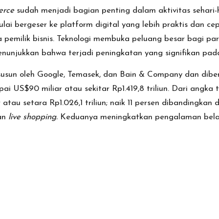
erce
sudah menjadi bagian penting dalam aktivitas sehari-
lai bergeser ke platform digital yang lebih praktis dan ce
a pemilik bisnis. Teknologi membuka peluang besar bagi pa
unjukkan bahwa terjadi peningkatan yang signifikan pada
susun oleh Google, Temasek, dan Bain & Company dan dibe
 US$90 miliar atau sekitar Rp1.419,8 triliun. Dari angka t
atau setara Rp1.026,1 triliun; naik 11 persen dibandingka
an
live shopping.
Keduanya meningkatkan pengalaman belanj