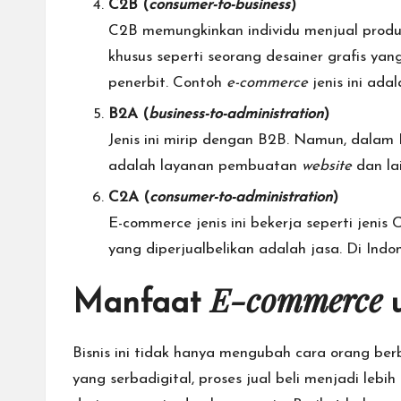
C2B (
consumer-to-business
)
C2B memungkinkan individu menjual produ
khusus seperti seorang desainer grafis y
penerbit. Contoh
e-commerce
jenis ini ada
B2A (
business-to-administration
)
Jenis ini mirip dengan B2B. Namun, dalam 
adalah layanan pembuatan
website
dan la
C2A (
consumer-to-administration
)
E-commerce jenis ini bekerja seperti jeni
yang diperjualbelikan adalah jasa. Di Indon
E-commerce
Manfaat
Bisnis ini tidak hanya mengubah cara orang be
yang serbadigital, proses jual beli menjadi lebih