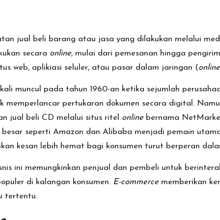
tan jual beli barang atau jasa yang dilakukan melalui media
akukan secara
online
, mulai dari pemesanan hingga pengirim
situs web, aplikiasi seluler, atau pasar dalam jaringan (
online
ali muncul pada tahun 1960-an ketika sejumlah perusahaa
k memperlancar pertukaran dokumen secara digital. Namun
 jual beli CD melalui situs ritel
online
bernama NetMarket.
sar seperti Amazon dan Alibaba menjadi pemain utama yan
kan kesan lebih hemat bagi konsumen turut berperan dalam
isnis ini memungkinkan penjual dan pembeli untuk berinter
opuler di kalangan konsumen.
E-commerce
memberikan keny
 tertentu.