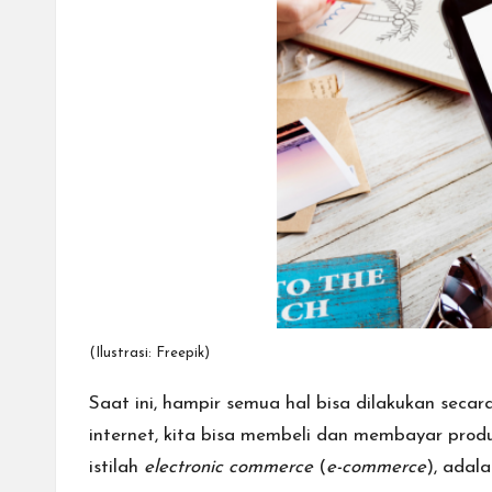
cepat,
lebih
mudah,
dan
lebih
aman.
(Ilustrasi: Freepik)
Saat ini, hampir semua hal bisa dilakukan secar
internet, kita bisa membeli dan membayar produ
istilah
electronic commerce
(
e-commerce
), adal