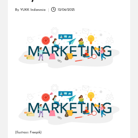
dapat
menerima
By
YUKK Indonesia
12/06/2025
Posted
berbagai
by
metode
pembayaran
dan
mengirim
dana
ke
berbagai
tujuan
dengan
lebih
cepat,
lebih
mudah,
dan
lebih
aman.
(Ilustrasi: Freepik)